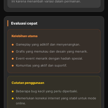
ini karena menambah variasi dalam permainan.
Evaluasi cepat
Kelebihan utama
Gameplay yang adiktif dan menyenangkan.
Grafis yang memukau dan desain yang menarik.
Event-event menarik dengan hadiah spesial.
Komunitas yang aktif dan suportif.
Catatan penggunaan
Beberapa bug kecil yang perlu diperbaiki.
Memerlukan koneksi internet yang stabil untuk mode
online.