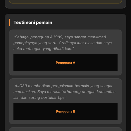
Testimoni pemain
"Sebagai pengguna AJO89, saya sangat menikmati
gameplaynya yang seru. Grafisnya luar biasa dan saya
suka tantangan yang dihadirkan."
Pengguna A
"AJO89 memberikan pengalaman bermain yang sangat
memuaskan. Saya merasa terhubung dengan komunitas
lain dan sering bertukar tips."
Pengguna B